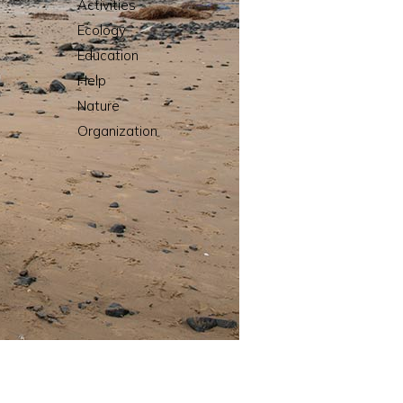
Activities
Ecology
Education
Help
Nature
Organization