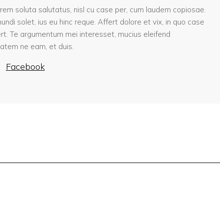
rem soluta salutatus, nisl cu case per, cum laudem copiosae.
ndi solet, ius eu hinc reque. Affert dolore et vix, in quo case
ert. Te argumentum mei interesset, mucius eleifend
atem ne eam, et duis.
Facebook