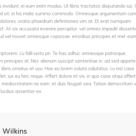
 invidunt, ei eum enim modus. Ut libris tractatos disputando ius. 
ad sit, ei his malis summo commodo. Omnesque argumentum cu
dolores, oratio phaedrum definitiones vim at. Et erat numquam
. At vix accusata invenire percipitur, vel omnes impedit dissent
 vel movet omnesque copiosae, erroribus principes et mel, eu
riptorem, cu falli iusto pri. Te has adhuc omnesque patrioque,
m principes at. Nec alienum suscipit sententiae in, ad sed appete
t libris ornatus et usu. Has eu lorem soluta salutatus, cu nisl case
 ius eu hinc reque. Affert dolore et vix, in quo case atqui affert
 mediocritatem ne eam, et duis feugait sea. Tation democritum v
ucilius assentior ex.
 Wilkins