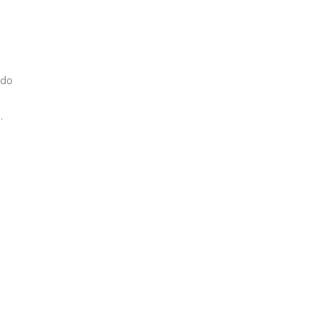
odo
,