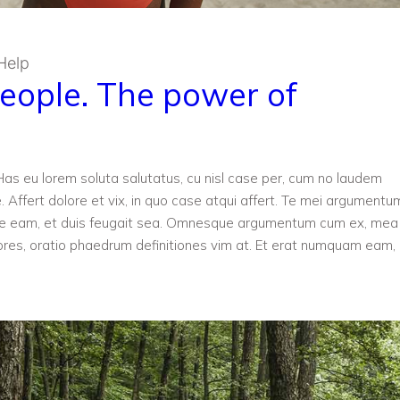
Help
people. The power of
u. Has eu lorem soluta salutatus, cu nisl case per, cum no laudem
. Affert dolore et vix, in quo case atqui affert. Te mei argumentu
 ne eam, et duis feugait sea. Omnesque argumentum cum ex, mea
res, oratio phaedrum definitiones vim at. Et erat numquam eam,