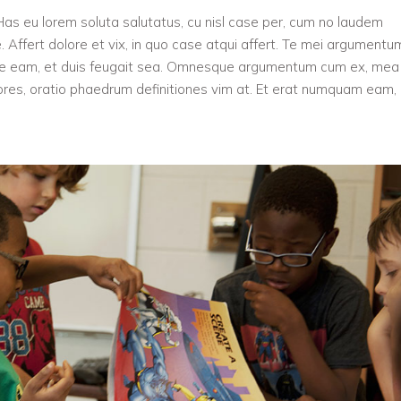
u. Has eu lorem soluta salutatus, cu nisl case per, cum no laudem
. Affert dolore et vix, in quo case atqui affert. Te mei argumentu
 ne eam, et duis feugait sea. Omnesque argumentum cum ex, mea
res, oratio phaedrum definitiones vim at. Et erat numquam eam,