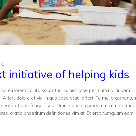
re
 initiative of helping kids
u. Has eu lorem soluta salutatus, cu nisl case per, cum no laudem
. Affert dolore et vix, in quo case atqui affert. Te mei argumentu
 ne eam, et duis feugait sea. Omnesque argumentum cum ex, mea
res, oratio phaedrum definitiones vim at. Et erat numquam eam,