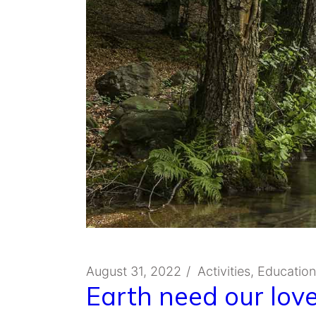
August 31, 2022
Activities
Education
Earth need our lov